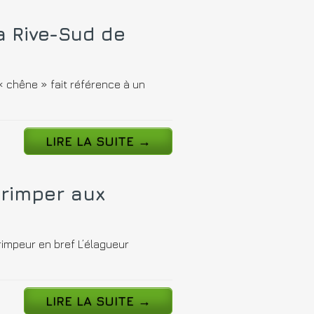
a Rive-Sud de
« chêne » fait référence à un
LIRE LA SUITE
→
grimper aux
impeur en bref L’élagueur
LIRE LA SUITE
→